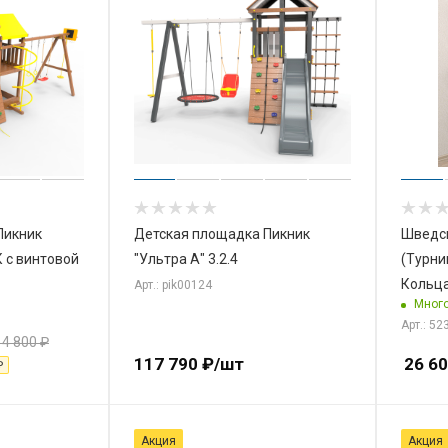
Пикник
Детская площадка Пикник
Шведск
К с винтовой
"Ультра А" 3.2.4
(Турни
Кольц
Арт.: pik00124
Мног
Арт.: 52
14 800
₽
117 790
₽
/шт
26 6
₽
Акция
Акция