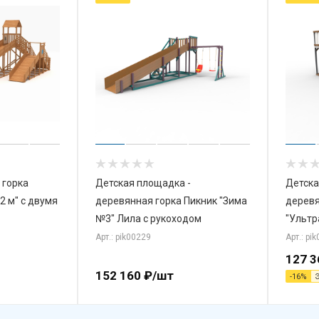
 горка
Детская площадка -
Детска
12 м" с двумя
деревянная горка Пикник "Зима
деревя
№3" Лила с рукоходом
"Ультр
Арт.: pik00229
Арт.: pi
127 3
152 160
₽
/шт
-
16
%