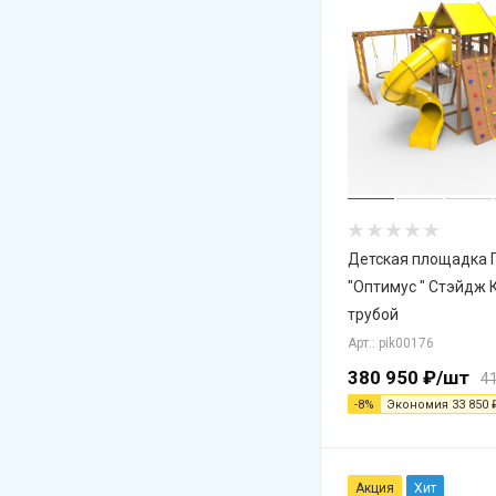
Детская площадка 
"Оптимус " Стэйдж 
трубой
Арт.: pik00176
380 950
₽
/шт
4
-
8
%
Экономия
33 850
Акция
Хит