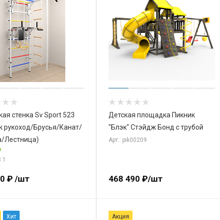
ая стенка Sv Sport 523
Детская площадка Пикник
к рукоход/Брусья/Канат/
"Блэк" Стэйдж Бонд с трубой
а/Лестница)
Арт.: pik00209
о
3.1
00
₽
/шт
468 490
₽
/шт
Хит
Акция