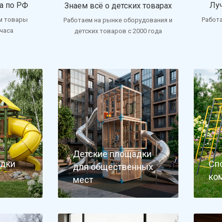
а по РФ
Лу
Знаем всё о детских товарах
м товары
Работ
Работаем на рынке оборудования и
 часа
детских товаров с 2000 года
Детские площадки
адки
Сп
для общественных
ко
мест