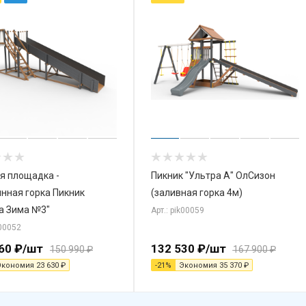
я площадка -
Пикник "Ультра А" ОлСизон
нная горка Пикник
(заливная горка 4м)
а Зима №3"
Арт.: pik00059
k00052
60
₽
/шт
132 530
₽
/шт
150 990
₽
167 900
₽
Экономия
23 630
₽
-
21
%
Экономия
35 370
₽