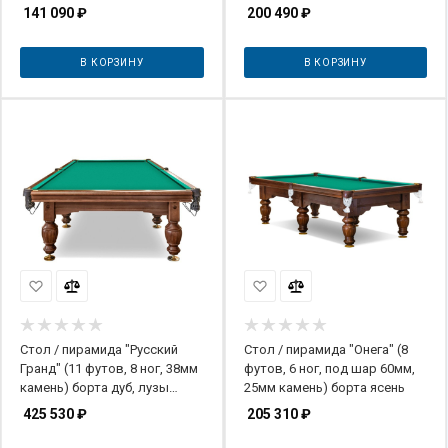
141 090
₽
200 490
₽
В КОРЗИНУ
В КОРЗИНУ
Стол / пирамида "Русский
Стол / пирамида "Онега" (8
Гранд" (11 футов, 8 ног, 38мм
футов, 6 ног, под шар 60мм,
камень) борта дуб, лузы
25мм камень) борта ясень
премиум
425 530
₽
205 310
₽