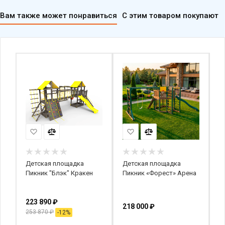
Вам также может понравиться
С этим товаром покупают
Детская площадка
Детская площадка
Д
Пикник "Блэк" Кракен
Пикник «Форест» Арена
к
с»
П
(
223 890
₽
218 000
₽
3
253 870
₽
-
12
%