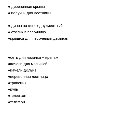
● деревянная крыша
● поручни для лестницы
● диван на цепях двухместный
● столик в песочницу
●крышка для песочницы двойная
●сеть для лазанья + крепеж
●качели для малышей
●качели долька
●веревочная лестница
●трапеция
●руль
●телескоп
●телефон