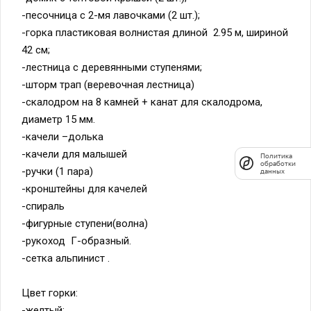
-песочница с 2-мя лавочками (2 шт.);
-горка пластиковая волнистая длиной 2.95 м, шириной
42 см;
-лестница с деревянными ступенями;
-шторм трап (веревочная лестница)
-скалодром на 8 камней + канат для скалодрома,
диаметр 15 мм.
-качели –долька
-качели для малышей
Политика
обработки
-ручки (1 пара)
данных
-кронштейны для качелей
-спираль
-фигурные ступени(волна)
-рукоход Г-образный.
-сетка альпинист .
Цвет горки:
-желтый;