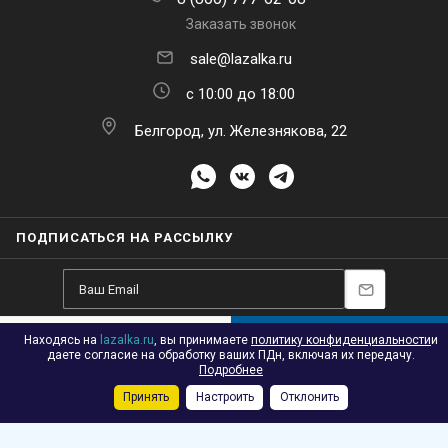
Заказать звонок
sale@lazalka.ru
с 10:00 до 18:00
Белгород, ул. Железнякова, 22
ПОДПИСАТЬСЯ НА РАССЫЛКУ
Находясь на
lazalka.ru
, вы принимаете
политику конфиденциальности
и
В КОРЗИНУ
даете согласие на обработку ваших ПДн, включая их передачу.
2026 © Лазалка - интернет-магазин детских спортивных товаров в
Подробнее
Белгороде
Принять
Настроить
Отклонить
Каталог
Акции
Корзина
Контакты
Сравнение
Избранные