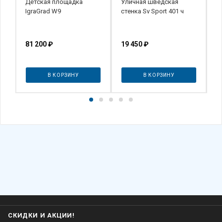
Детская площадка
Уличная шведская
С
д
IgraGrad W9
стенка Sv Sport 401 ч
т
ш
В
81 200
₽
19 450
₽
8
В КОРЗИНУ
В КОРЗИНУ
СКИДКИ И АКЦИИ!