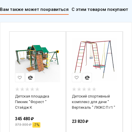
Вам также может понравиться
С этим товаром покупают
Детская площадка
Детский спортивный
В
д
Пикник "Форест "
комплекс для дачи "
I
Стэйдж К
Вертикаль " ЛЮКС П г1 "
345 480
₽
23 820
₽
1
373 300
₽
-
7
%