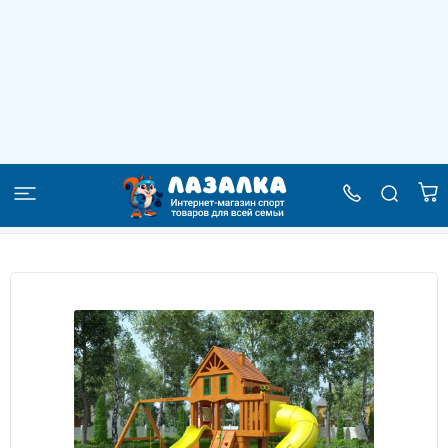
Детская площадка IgraGrad "Шато 2 с
трубой" (Домик)
–
–
–
Главная
Каталог
Детские спортивные комплексы
–
Спортивные комплексы (детские площадки для дачи)
Детская площадка IgraGrad "Шато 2 с трубой" (Домик)