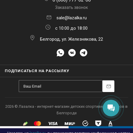
Заказать звонок
sale@lazalka.ru
с 10:00 до 18:00
Белгород, ул. Железнякова, 22
ПОДПИСАТЬСЯ НА РАССЫЛКУ
Находясь на
lazalka.ru
, вы принимаете
политику конфиденциальности
и
В КОРЗИНУ
даете согласие на обработку ваших ПДн, включая их передачу.
Подробнее
Принять
Настроить
Отклонить
Каталог
Акции
Корзина
Контакты
Сравнение
Избранные
2026 © Лазалка - интернет-магазин детских спортивных товаров в
Белгороде