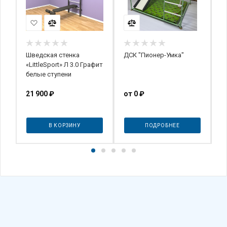
Шведская стенка
ДСК "Пионер-Умка"
Ш
р
«LittleSport» Л 3.0 Графит
S
белые ступени
с
Л
21 900
₽
от
0 ₽
2
о
В КОРЗИНУ
ПОДРОБНЕЕ