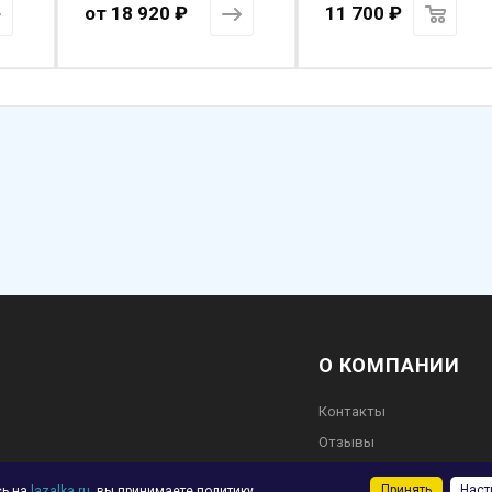
от
18 920 ₽
11 700
₽
О КОМПАНИИ
Контакты
Отзывы
во
Обратная связь
Принять
Наст
сь на
lazalka.ru
, вы принимаете
политику