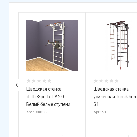
й
Шведская стенка
Шведская стенка
hild
«LittleSport» ПУ 2.0
усиленная Turnik ho
Белый белые ступени
S1
Арт.: ls00106
Арт.: S1