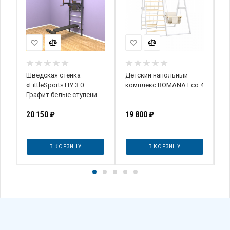
Шведская стенка
Детский напольный
П
-
«LittleSport» ПУ 3.0
комплекс ROMANA Eco 4
р
Графит белые ступени
20 150
₽
19 800
₽
о
В КОРЗИНУ
В КОРЗИНУ