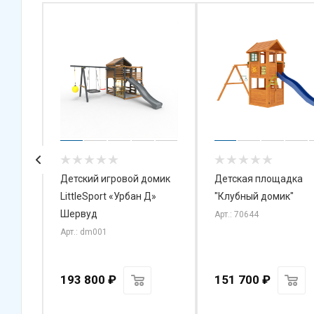
Детский игровой домик
Детская площадка
а» с
LittleSport «Урбан Д»
"Клубный домик"
Шервуд
Арт.: 70644
Арт.: dm001
193 800
₽
151 700
₽