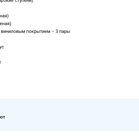
ирокие ступени)
ная)
еная)
с виниловым покрытием – 3 пары
ус
т
ают