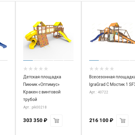
Детская площадка
Всесезонная площадк
Пикник «Оптимус»
IgraGrad С Мостик 1 SF
Кракен с винтовой
Арт.: 40722
трубой
Арт.: pik00218
303 350
₽
216 100
₽