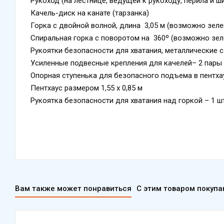
Рукоход (на лестнице, ведущей к рукоходу, перила и ш
Качель-диск на канате (тарзанка)
Горка с двойной волной, длина 3,05 м (возможно зеле
Спиральная горка с поворотом на 360º (возможно зел
Рукоятки безопасности для хватания, металлические 
Усиленные подвесные крепления для качелей– 2 пары
Опорная ступенька для безопасного подъема в пентха
Пентхаус размером 1,55 х 0,85 м
Рукоятка безопасности для хватания над горкой – 1 ш
Вам также может понравиться
С этим товаром покуп