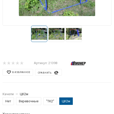
Артикул:
21398
В ИЗБРАННОЕ
СРАВНИТЬ
Качели
—
ЦК2м
Нет
Веревочные
"ТК2"
ЦК2м