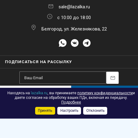
sale@lazalka.ru
с 10:00 до 18:00
Белгород, ул. Железнякова, 22
ПОДПИСАТЬСЯ НА РАССЫЛКУ
Находясь на
lazalka.ru
, вы принимаете
политику конфиденциальности
и
В КОРЗИНУ
даете согласие на обработку ваших ПДн, включая их передачу.
2026 © Лазалка - интернет-магазин детских спортивных товаров в
Подробнее
Белгороде
Принять
Настроить
Отклонить
Каталог
Акции
Корзина
Контакты
Сравнение
Избранные