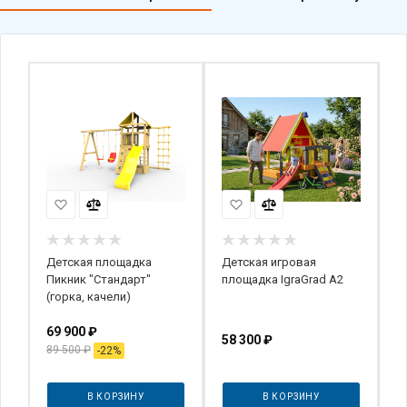
Детская площадка
Детская игровая
Д
Пикник "Стандарт"
площадка IgraGrad А2
П
kg
(горка, качели)
69 900
₽
2
58 300
₽
89 500
₽
2
-
22
%
В КОРЗИНУ
В КОРЗИНУ