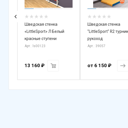
ские
Шведская стенка
Шведская стенка
«LittleSport» Л Белый
"LittleSport" R2 турник
красные ступени
рукоход
Арт.: ls00123
Арт.: 39057
13 160
₽
от
6 150 ₽