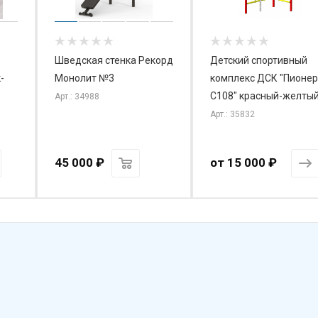
Шведская стенка Рекорд
Детский спортивный
-
Монолит №3
комплекс ДСК "Пионер
С108" красный-желты
Арт.: 34988
Арт.: 35832
45 000
₽
от
15 000 ₽