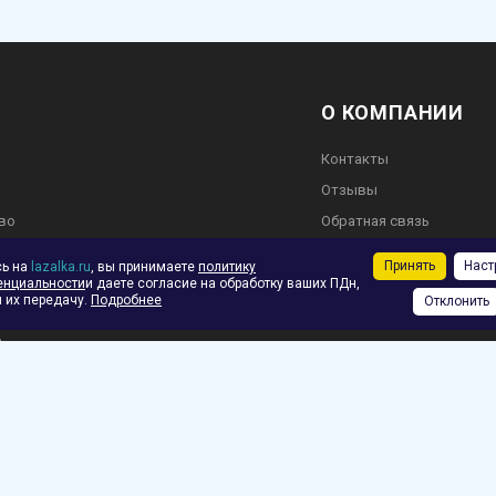
О КОМПАНИИ
Контакты
Отзывы
во
Обратная связь
Принять
Наст
сь на
lazalka.ru
, вы принимаете
политику
енциальности
и даете согласие на обработку ваших ПДн,
 их передачу.
Подробнее
Отклонить
ское соглашение
ф.
зврат