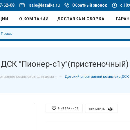
77-62-08
sale@lazalka.ru
Обратный звонок
с 10:
ЦИИ
О КОМПАНИИ
ДОСТАВКА И СБОРКА
ГАРА
 ДСК "Пионер-с1у"(пристеночный)
–
ртивные комплексы для дома
Детский спортивный комплекс ДСК 
В ИЗБРАННОЕ
СРАВНИТЬ