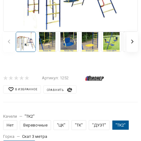
Артикул:
1252
В ИЗБРАННОЕ
СРАВНИТЬ
Качели
—
"ТК2"
Нет
Веревочные
"ЦК"
"ТК"
"ДУЭТ"
"ТК2"
Горка
—
Скат 3 метра