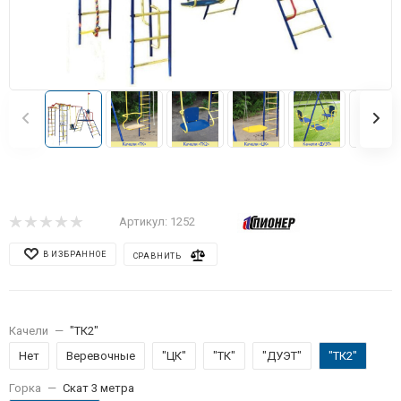
Артикул:
1252
В ИЗБРАННОЕ
СРАВНИТЬ
Качели
—
"ТК2"
Нет
Веревочные
"ЦК"
"ТК"
"ДУЭТ"
"ТК2"
Горка
—
Скат 3 метра